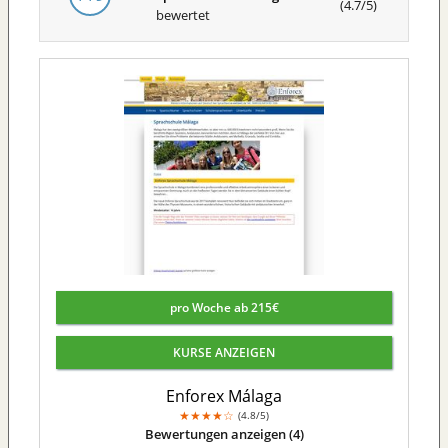
(
4.7
/
5
)
bewertet
pro Woche ab 215€
KURSE ANZEIGEN
Enforex Málaga
★
★
★
★
☆
4.8/5
Bewertungen anzeigen (4)