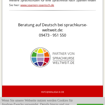
Weitere Sprachschulen für eine Sprachreise nach Spanien finden
Sie hier:
www.spanien-spanisch.de
Beratung auf Deutsch bei sprachkurse-
weltweit.de:
09473 - 951 550
INFO@MALAGA-SI.DE
BERATUNG AUF DEUTSCH BEI SPRACHKURSE-WELTWEIT.DE: 09473 - 951 550
-
Wenn Sie unsere Webseite nutzen werden Cookies für
IMPRESSUM
-
LINKS
Analyse-Zwecke verwendet. Details hierzu und zur