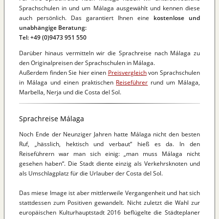
Sprachschulen in und um Málaga ausgewählt und kennen diese
auch persönlich. Das garantiert Ihnen eine
kostenlose und
unabhängige Beratung:
Tel: +49 (0)9473 951 550
Darüber hinaus vermitteln wir die Sprachreise nach Málaga zu
den Originalpreisen der Sprachschulen in Málaga.
Außerdem finden Sie hier einen
Preisvergleich
von Sprachschulen
in Málaga und einen praktischen
Reiseführer
rund um Málaga,
Marbella, Nerja und die Costa del Sol.
Sprachreise Málaga
Noch Ende der Neunziger Jahren hatte Málaga nicht den besten
Ruf, „hässlich, hektisch und verbaut“ hieß es da. In den
Reiseführern war man sich einig: „man muss Málaga nicht
gesehen haben“. Die Stadt diente einzig als Verkehrsknoten und
als Umschlagplatz für die Urlauber der Costa del Sol.
Das miese Image ist aber mittlerweile Vergangenheit und hat sich
stattdessen zum Positiven gewandelt. Nicht zuletzt die Wahl zur
europäischen Kulturhauptstadt 2016 beflügelte die Städteplaner